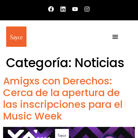
Categoría:
Noticias
Amigxs con Derechos:
Cerca de la apertura de
las inscripciones para el
Music Week