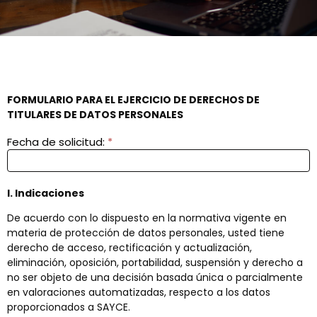
FORMULARIO
FORMULARIO PARA EL EJERCICIO DE DERECHOS DE
TITULARES DE DATOS PERSONALES
PARA EL
EJERCICIO
Fecha de solicitud:
*
DE
DERECHOS
DE
I. Indicaciones
TITULARES
DE DATOS
De acuerdo con lo dispuesto en la normativa vigente en
materia de protección de datos personales, usted tiene
PERSONALES
derecho de acceso, rectificación y actualización,
eliminación, oposición, portabilidad, suspensión y derecho a
no ser objeto de una decisión basada única o parcialmente
en valoraciones automatizadas, respecto a los datos
proporcionados a SAYCE.