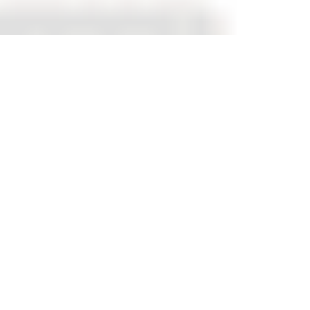
Queremos agradecerles profundamente por su
confianza, por su música y por el esfuerzo que ponen
cada día para hacer crecer nuestra comunidad. Gracias
a ustedes, SAYCE sigue siendo un referente en la
protección y promoción de los derechos de autor y
compositores ecuatorianos.